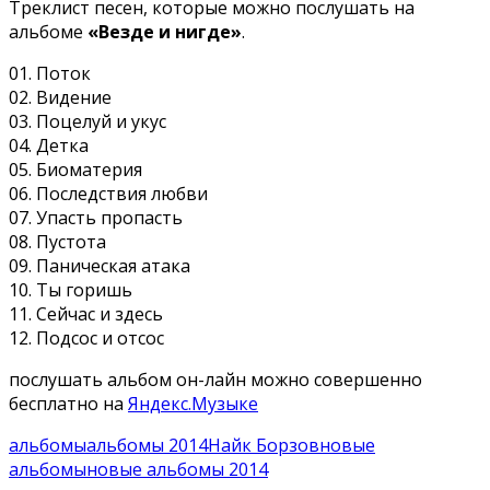
Треклист песен, которые можно послушать на
альбоме
«Везде и нигде»
.
01. Поток
02. Видение
03. Поцелуй и укус
04. Детка
05. Биоматерия
06. Последствия любви
07. Упасть пропасть
08. Пустота
09. Паническая атака
10. Ты горишь
11. Сейчас и здесь
12. Подсос и отсос
послушать альбом он-лайн можно совершенно
бесплатно на
Яндекс.Музыке
альбомы
альбомы 2014
Найк Борзов
новые
альбомы
новые альбомы 2014