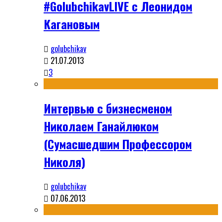
#GolubchikavLIVE с Леонидом
Кагановым
golubchikav
21.07.2013
3
Интервью с бизнесменом
Николаем Ганайлюком
(Сумасшедшим Профессором
Николя)
golubchikav
07.06.2013