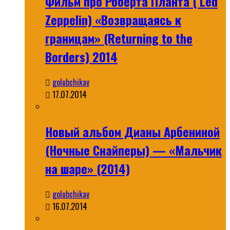
Фильм про Роберта Планта ( Led
Zeppelin) «Возвращаясь к
границам» (Returning to the
Borders) 2014
golubchikav
17.07.2014
Новый альбом Дианы Арбениной
(Ночные Снайперы) — «Мальчик
на шаре» (2014)
golubchikav
16.07.2014