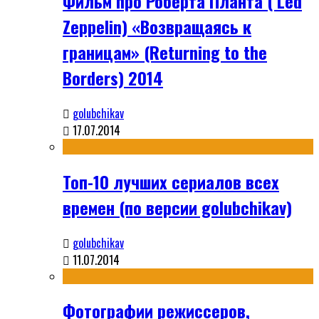
Фильм про Роберта Планта ( Led
Zeppelin) «Возвращаясь к
границам» (Returning to the
Borders) 2014
golubchikav
17.07.2014
Топ-10 лучших сериалов всех
времен (по версии golubchikav)
golubchikav
11.07.2014
Фотографии режиссеров,