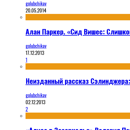
golubchikav
20.05.2014
Алан Паркер. «Сид Вишес: Слишко
golubchikav
17.12.2013
1
Неизданный рассказ Сэлинджера:
golubchikav
02.12.2013
2
«Алиса в Зазеркалье» Валерия П