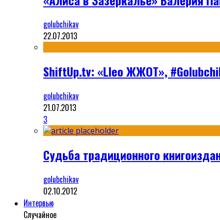
golubchikav
22.07.2013
ShiftUp.tv: «Lleo ЖЖОТ», #Golubc
golubchikav
21.07.2013
3
Судьба традиционного книгоизда
golubchikav
02.10.2012
Интервью
Случайное