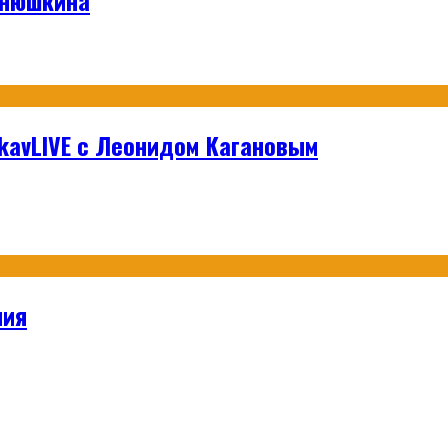
hikavLIVE с Леонидом Кагановым
ния