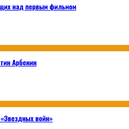
ющих над первым фильмом
нтин Арбенин
 «Звездных войн»