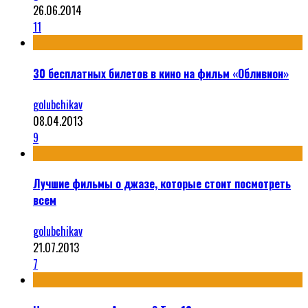
26.06.2014
11
30 бесплатных билетов в кино на фильм «Обливион»
golubchikav
08.04.2013
9
Лучшие фильмы о джазе, которые стоит посмотреть
всем
golubchikav
21.07.2013
7