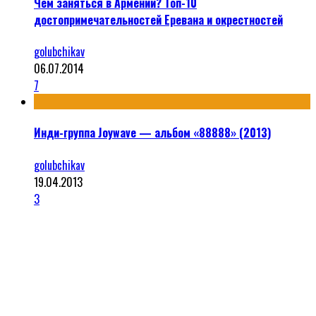
Чем заняться в Армении? Топ-10
достопримечательностей Еревана и окрестностей
golubchikav
06.07.2014
7
Инди-группа Joywave — альбом «88888» (2013)
golubchikav
19.04.2013
3