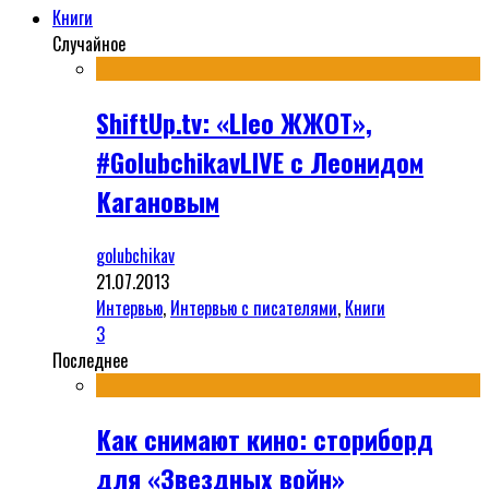
Книги
Случайное
ShiftUp.tv: «Lleo ЖЖОТ»,
#GolubchikavLIVE с Леонидом
Кагановым
golubchikav
21.07.2013
Интервью
,
Интервью с писателями
,
Книги
3
Последнее
Как снимают кино: сториборд
для «Звездных войн»