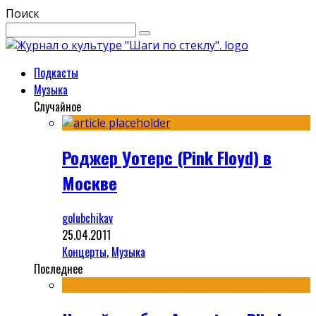
Поиск
Подкасты
Музыка
Случайное
Роджер Уотерс (Pink Floyd) в
Москве
golubchikav
25.04.2011
Концерты
,
Музыка
Последнее