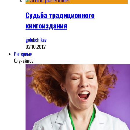
Судьба традиционного
книгоиздания
golubchikav
02.10.2012
Интервью
Случайное