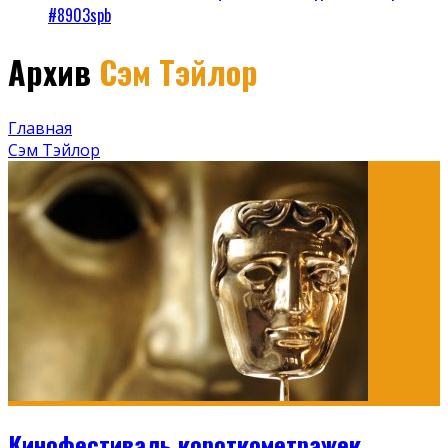
#8903spb
Архив
Сэм Тэйлор
Главная
Сэм Тэйлор
Кинофестиваль короткометражек