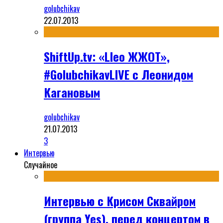
golubchikav
22.07.2013
ShiftUp.tv: «Lleo ЖЖОТ»,
#GolubchikavLIVE с Леонидом
Кагановым
golubchikav
21.07.2013
3
Интервью
Случайное
Интервью с Крисом Сквайром
(группа Yes), перед концертом в