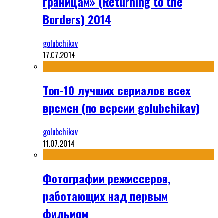
границам» (Returning to the
Borders) 2014
golubchikav
17.07.2014
Топ-10 лучших сериалов всех
времен (по версии golubchikav)
golubchikav
11.07.2014
Фотографии режиссеров,
работающих над первым
фильмом