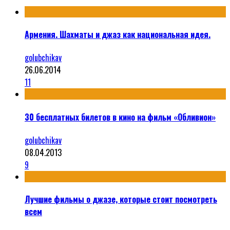
Армения. Шахматы и джаз как национальная идея.
golubchikav
26.06.2014
11
30 бесплатных билетов в кино на фильм «Обливион»
golubchikav
08.04.2013
9
Лучшие фильмы о джазе, которые стоит посмотреть
всем