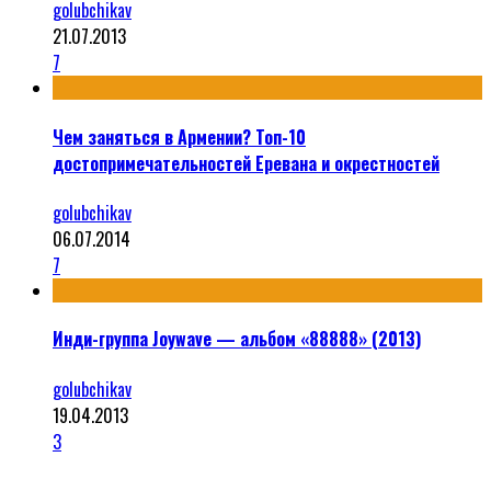
golubchikav
21.07.2013
7
Чем заняться в Армении? Топ-10
достопримечательностей Еревана и окрестностей
golubchikav
06.07.2014
7
Инди-группа Joywave — альбом «88888» (2013)
golubchikav
19.04.2013
3