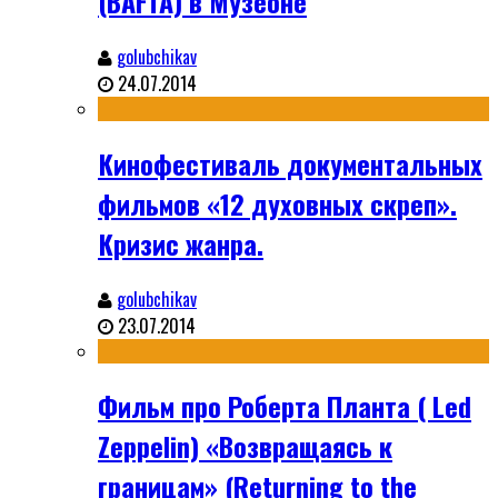
(BAFTA) в Музеоне
golubchikav
24.07.2014
Кинофестиваль документальных
фильмов «12 духовных скреп».
Кризис жанра.
golubchikav
23.07.2014
Фильм про Роберта Планта ( Led
Zeppelin) «Возвращаясь к
границам» (Returning to the