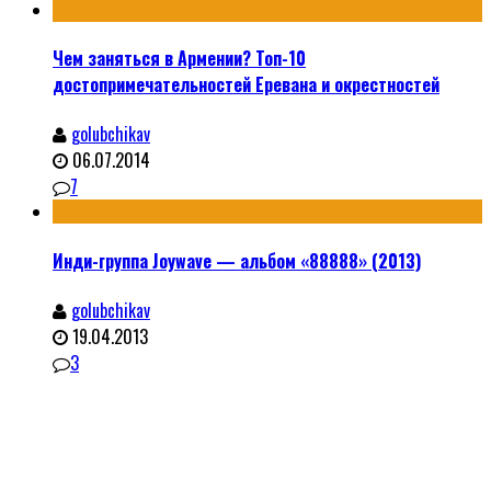
Чем заняться в Армении? Топ-10
достопримечательностей Еревана и окрестностей
golubchikav
06.07.2014
7
Инди-группа Joywave — альбом «88888» (2013)
golubchikav
19.04.2013
3