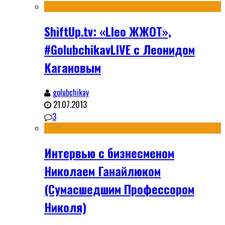
ShiftUp.tv: «Lleo ЖЖОТ»,
#GolubchikavLIVE с Леонидом
Кагановым
golubchikav
21.07.2013
3
Интервью с бизнесменом
Николаем Ганайлюком
(Сумасшедшим Профессором
Николя)