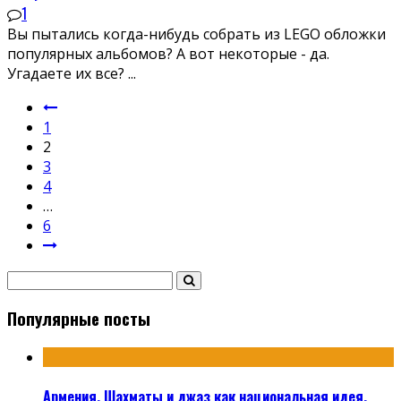
1
Вы пытались когда-нибудь собрать из LEGO обложки
популярных альбомов? А вот некоторые - да.
Угадаете их все?
...
1
2
3
4
…
6
Популярные посты
Армения. Шахматы и джаз как национальная идея.