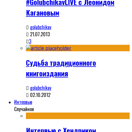
#GolubchikavLIVE с Леонидом
Кагановым
golubchikav
21.07.2013
3
Судьба традиционного
книгоиздания
golubchikav
02.10.2012
Интервью
Случайное
Интервью с Хендриком