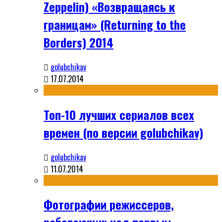
Zeppelin) «Возвращаясь к
границам» (Returning to the
Borders) 2014
golubchikav
17.07.2014
Топ-10 лучших сериалов всех
времен (по версии golubchikav)
golubchikav
11.07.2014
Фотографии режиссеров,