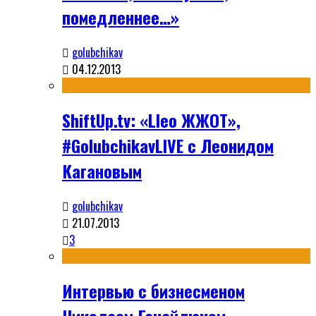
помедленнее…»
golubchikav
04.12.2013
ShiftUp.tv: «Lleo ЖЖОТ»,
#GolubchikavLIVE с Леонидом
Кагановым
golubchikav
21.07.2013
3
Интервью с бизнесменом
Николаем Ганайлюком