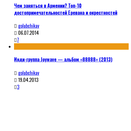
Чем заняться в Армении? Топ-10
достопримечательностей Еревана и окрестностей
golubchikav
06.07.2014
7
Инди-группа Joywave — альбом «88888» (2013)
golubchikav
19.04.2013
3