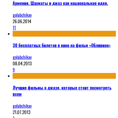
Армения. Шахматы и джаз как национальная идея.
golubchikav
26.06.2014
11
30 бесплатных билетов в кино на фильм «Обливион»
golubchikav
08.04.2013
9
Лучшие фильмы о джазе, которые стоит посмотреть
всем
golubchikav
21.07.2013