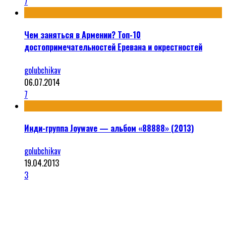
7
Чем заняться в Армении? Топ-10
достопримечательностей Еревана и окрестностей
golubchikav
06.07.2014
7
Инди-группа Joywave — альбом «88888» (2013)
golubchikav
19.04.2013
3