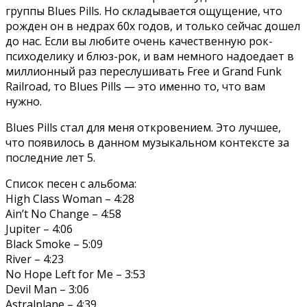
группы Blues Pills. Но складывается ощущение, что
рожден он в недрах 60х годов, и только сейчас дошел
до нас. Если вы любите очень качественную рок-
психоделику и блюз-рок, и вам немного надоедает в
миллионный раз переслушивать Free и Grand Funk
Railroad, то Blues Pills — это именно то, что вам
нужно.
Blues Pills стал для меня откровением. Это лучшее,
что появилось в данном музыкальном контексте за
последние лет 5.
Список песен с альбома:
High Class Woman – 4:28
Ain’t No Change – 4:58
Jupiter – 4:06
Black Smoke – 5:09
River – 4:23
No Hope Left for Me – 3:53
Devil Man – 3:06
Astralplane – 4:39