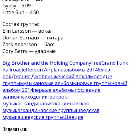
Gypsy – 3:09
Little Sun – 4:50
Состав группы:
Elin Larsson — вокал
Dorian Sorriaux — гитара
Zack Anderson — басс
Cory Berry — ударные
Big Brother and the Holding Company
Free
Grand Funk
Railroad
Jefferson Airplane
альбомы 2014
блюз-
рок
Дженис Джоплин
женский вокал
молодые
группы
музыка
новые альбомы
новые группы
новый
альбом 2014
первые альбомы
последние
записи
психоделик-рок
рок-
музыка
Скандинавия
скандинавская
музыка
скандинавские группы
шведская
музыка
шведские группы
Швеция
Поделиться: