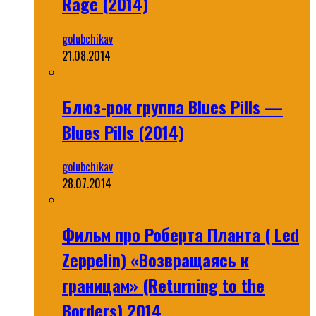
Rage (2014)
golubchikav
21.08.2014
Блюз-рок группа Blues Pills —
Blues Pills (2014)
golubchikav
28.07.2014
Фильм про Роберта Планта ( Led
Zeppelin) «Возвращаясь к
границам» (Returning to the
Borders) 2014