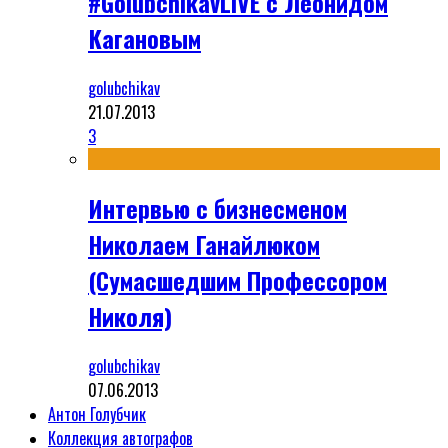
#GolubchikavLIVE с Леонидом
Кагановым
golubchikav
21.07.2013
3
Интервью с бизнесменом
Николаем Ганайлюком
(Сумасшедшим Профессором
Николя)
golubchikav
07.06.2013
Антон Голубчик
Коллекция автографов