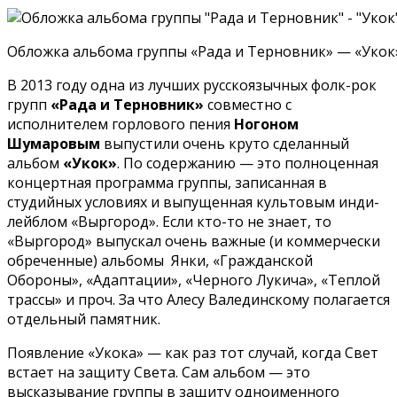
Обложка альбома группы «Рада и Терновник» — «Укок»
В 2013 году одна из лучших русскоязычных фолк-рок
групп
«Рада и Терновник»
совместно с
исполнителем горлового пения
Ногоном
Шумаровым
выпустили очень круто сделанный
альбом
«Укок»
. По содержанию — это полноценная
концертная программа группы, записанная в
студийных условиях и выпущенная культовым инди-
лейблом «Выргород». Если кто-то не знает, то
«Выргород» выпускал очень важные (и коммерчески
обреченные) альбомы Янки, «Гражданской
Обороны», «Адаптации», «Черного Лукича», «Теплой
трассы» и проч. За что Алесу Валединскому полагается
отдельный памятник.
Появление «Укока» — как раз тот случай, когда Свет
встает на защиту Света. Сам альбом — это
высказывание группы в защиту одноименного