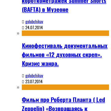
короткометражек Summer Shorts
(BAFTA) в Музеоне
golubchikav
24.07.2014
Кинофестиваль документальных
фильмов «12 духовных скреп».
Кризис жанра.
golubchikav
23.07.2014
Фильм про Роберта Планта ( Led
Zeppelin) «Возвращаясь к