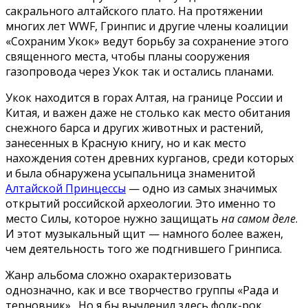
сакрального алтайского плато. На протяжении
многих лет WWF, Гринпис и другие члены коалиции
«Сохраним Укок» ведут борьбу за сохранение этого
священного места, чтобы планы сооружения
газопровода через Укок так и остались планами.
Укок находится в горах Алтая, на границе России и
Китая, и важен даже не столько как место обитания
снежного барса и других животных и растений,
занесенных в Красную книгу, но и как место
нахождения сотен древних курганов, среди которых
и была обнаружена усыпальница знаменитой
Алтайской Принцессы
— одно из самых значимых
открытий российской археологии. Это именно то
место Силы, которое нужно защищать
на самом деле
.
И этот музыкальный щит — намного более важен,
чем деятельность того же подгнившего Гринписа.
Жанр альбома сложно охарактеризовать
однозначно, как и все творчество группы «Рада и
терновник». Но я бы вычленил здесь фолк-рок,