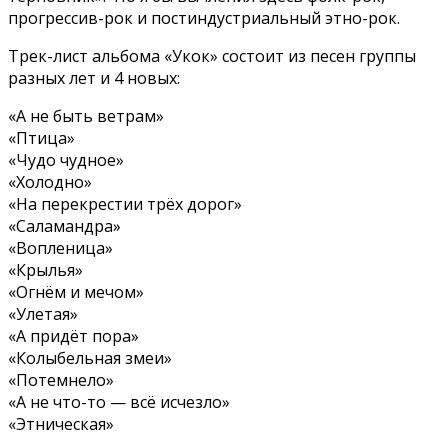
прогрессив-рок и постиндустриальный этно-рок.
Трек-лист альбома «Укок» состоит из песен группы
разных лет и 4 новых:
«А не быть ветрам»
«Птица»
«Чудо чудное»
«Холодно»
«На перекрестии трёх дорог»
«Саламандра»
«Вопленица»
«Крылья»
«Огнём и мечом»
«Улетая»
«А придёт пора»
«Колыбельная змеи»
«Потемнело»
«А не что-то — всё исчезло»
«Этническая»