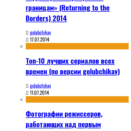
границам» (Returning to the
Borders) 2014
golubchikav
17.07.2014
Топ-10 лучших сериалов всех
времен (по версии golubchikav)
golubchikav
11.07.2014
Фотографии режиссеров,
работающих над первым