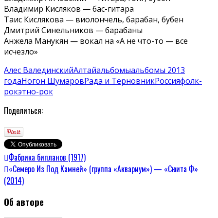
Владимир Кисляков — бас-гитара
Таис Кислякова — виолончель, барабан, бубен
Дмитрий Синельников — барабаны
Анжела Манукян — вокал на «А не что-то — все
исчезло»
Алес Валединский
Алтай
альбомы
альбомы 2013
года
Ногон Шумаров
Рада и Терновник
Россия
фолк-
рок
этно-рок
Поделиться:
Фабрика бипланов (1917)
«Семеро Из Под Камней» (группа «Аквариум») — «Сюита Ф»
(2014)
Об авторе