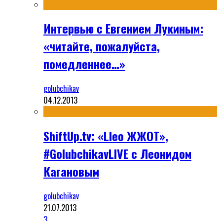
Интервью с Евгением Лукиным:
«читайте, пожалуйста,
помедленнее…»
golubchikav
04.12.2013
ShiftUp.tv: «Lleo ЖЖОТ»,
#GolubchikavLIVE с Леонидом
Кагановым
golubchikav
21.07.2013
3