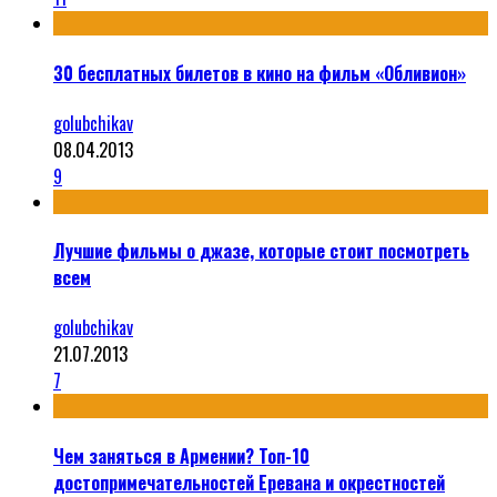
30 бесплатных билетов в кино на фильм «Обливион»
golubchikav
08.04.2013
9
Лучшие фильмы о джазе, которые стоит посмотреть
всем
golubchikav
21.07.2013
7
Чем заняться в Армении? Топ-10
достопримечательностей Еревана и окрестностей