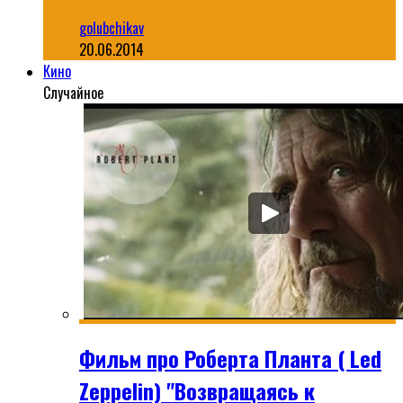
golubchikav
20.06.2014
Кино
Случайное
Фильм про Роберта Планта ( Led
Zeppelin) "Возвращаясь к