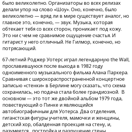
было великолепно. Организаторы во всех релизах
делали упор на слово «Шоу». Оно, конечно, было
великолепно — вряд ли в мире существует аналог, но
главное это, конечно, — звук. Музыка, которая
обтекает тебя со всех сторон, проникает под кожу.
Это ни с чем не сравнимое ощущение счастья. И
гитарист у него отличный. Не Гилмор, конечно, но
потрясающий.
67-летний Роджер Уотерс играл легендарную the Wall,
прославившуюся после выхода в 1982 году
одноименного музыкального фильма Алана Паркера.
Сравнивая с широкораспространенной концертное
записью «стенки» в Берлине могу сказать, что схема
сохранилась, но подача стала более грандиозной. В
основном — это тот же двойной альбом 1979 года,
повествующий о Пинке и являющийся
автобиографичным для Уотерса. Два отделения,
гиганстская фигуры учителя, мамочки и женщины,
детский хор, обалденная проекция на стену, и,
разумеется, постройка и разрушение стены