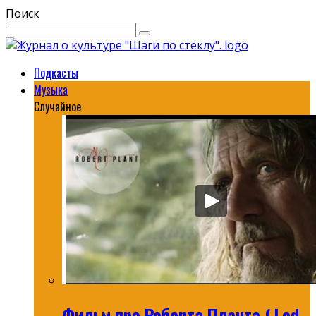
Поиск
Подкасты
Музыка
Случайное
Фильм про Роберта Планта ( Led