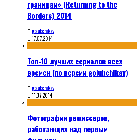
границам» (Returning to the
Borders) 2014
golubchikav
17.07.2014
Топ-10 лучших сериалов всех
времен (по версии golubchikav)
golubchikav
11.07.2014
Фотографии режиссеров,
работающих над первым