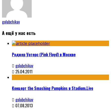
golubchikav
А ещё у нас есть
Роджер Уотерс (Pink Floyd) в Москве
golubchikav
25.04.2011
Концерт the Smashing Pumpkins в Stadium.Live
golubchikav
07.08.2013