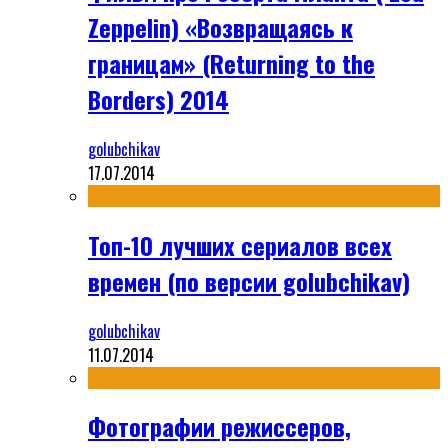
Zeppelin) «Возвращаясь к
границам» (Returning to the
Borders) 2014
golubchikav
17.07.2014
Топ-10 лучших сериалов всех
времен (по версии golubchikav)
golubchikav
11.07.2014
Фотографии режиссеров,