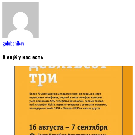
golubchikav
А ещё у нас есть