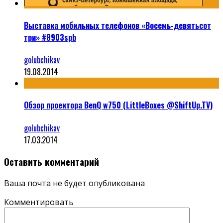
Выставка мобильных телефонов «Восемь-девятьсот
три» #8903spb
golubchikav
19.08.2014
Обзор проектора BenQ w750 (LittleBoxes @ShiftUp.TV)
golubchikav
17.03.2014
Оставить комментарий
Ваша почта не будет опубликована
Комментировать