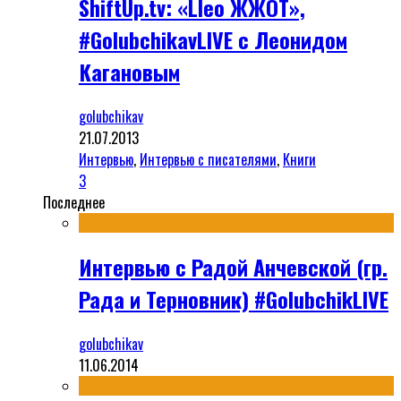
ShiftUp.tv: «Lleo ЖЖОТ»,
#GolubchikavLIVE с Леонидом
Кагановым
golubchikav
21.07.2013
Интервью
,
Интервью с писателями
,
Книги
3
Последнее
Интервью с Радой Анчевской (гр.
Рада и Терновник) #GolubchikLIVE
golubchikav
11.06.2014