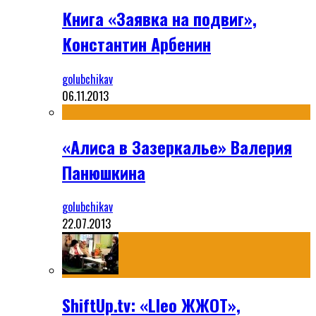
Книга «Заявка на подвиг»,
Константин Арбенин
golubchikav
06.11.2013
«Алиса в Зазеркалье» Валерия
Панюшкина
golubchikav
22.07.2013
ShiftUp.tv: «Lleo ЖЖОТ»,