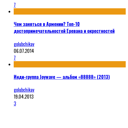
7
Чем заняться в Армении? Топ-10
достопримечательностей Еревана и окрестностей
golubchikav
06.07.2014
7
Инди-группа Joywave — альбом «88888» (2013)
golubchikav
19.04.2013
3