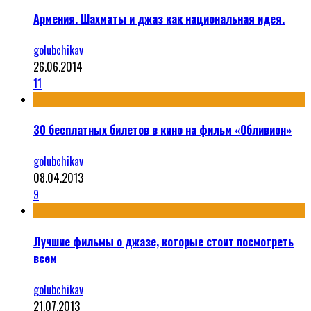
Армения. Шахматы и джаз как национальная идея.
golubchikav
26.06.2014
11
30 бесплатных билетов в кино на фильм «Обливион»
golubchikav
08.04.2013
9
Лучшие фильмы о джазе, которые стоит посмотреть
всем
golubchikav
21.07.2013