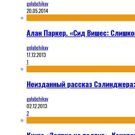
golubchikav
20.05.2014
Алан Паркер. «Сид Вишес: Слишко
golubchikav
17.12.2013
1
Неизданный рассказ Сэлинджера:
golubchikav
02.12.2013
2
Книга «Заявка на подвиг», Конста