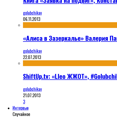
golubchikav
06.11.2013
«Алиса в Зазеркалье» Валерия П
golubchikav
22.07.2013
ShiftUp.tv: «Lleo ЖЖОТ», #Golubc
golubchikav
21.07.2013
3
Интервью
Случайное