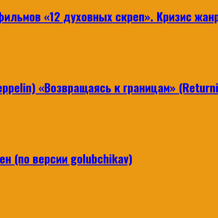
ильмов «12 духовных скреп». Кризис жанр
ppelin) «Возвращаясь к границам» (Returni
н (по версии golubchikav)