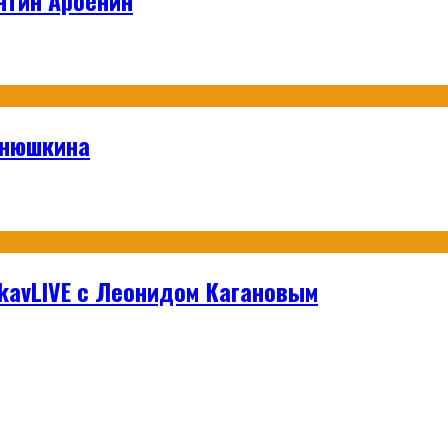
анюшкина
hikavLIVE с Леонидом Кагановым