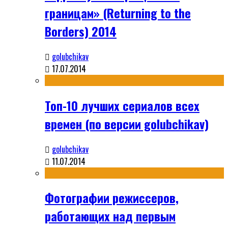
границам» (Returning to the
Borders) 2014
golubchikav
17.07.2014
Топ-10 лучших сериалов всех
времен (по версии golubchikav)
golubchikav
11.07.2014
Фотографии режиссеров,
работающих над первым