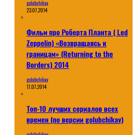
golubchikav
23.07.2014
Фильм про Роберта Планта ( Led
Zeppelin) «Возвращаясь к
границам» (Returning to the
Borders) 2014
golubchikav
17.07.2014
Топ-10 лучших сериалов всех
времен (по версии golubchikav)
golubchikav