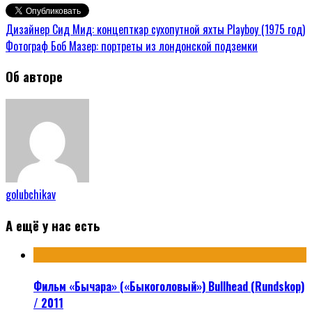
Дизайнер Сид Мид: концепткар сухопутной яхты Playboy (1975 год)
Фотограф Боб Мазер: портреты из лондонской подземки
Об авторе
golubchikav
А ещё у нас есть
Фильм «Бычара» («Быкоголовый») Bullhead (Rundskop)
/ 2011