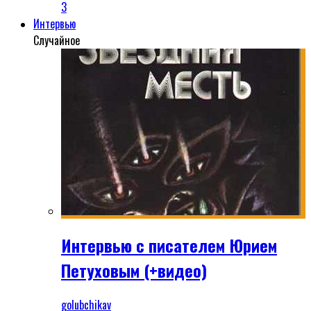
3
Интервью
Случайное
Интервью с писателем Юрием
Петуховым (+видео)
golubchikav