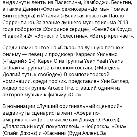
выдвинуты ленты из Палестины, Камбоджи, Бельгии,
а также Дании («Охота» режиссера «Догмы» Томаса
Винтерберга) и Италии («Великая красота» Паоло
Соррентино). За звание лучшего мультфильма 2013
года поборются «Холодное сердце», «Семейка Крудс»,
«Гадкий я 2», «Эрнест и Селестина», «Ветер крепчает».
Среди номинантов на «Оскар» за лучшую песню к
фильму — певец и продюсер Фаррелл Уильямс
(«Гадкий я 2»), Карен О из группы Yeah Yeah Yeahs
(«Она») и группа U2 в полном составе («Мандела:
Долгий путь к свободе»). В композиторской
номинации, среди прочих, представлен Уин Батлер,
лидер рок-группы Arcade Fire, ставший одним из
авторов музыки к фильму «Она».
В номинации «Лучший оригинальный сценарий»
выдвинуты сценаристы лент «Афера по-
американски» (в том числе сам Дэвид. О. Рассел),
«Далласский клуб покупателей», «Небраска», «Она»
(Спайк Джонз) и «Жасмин» (Вуди Аллен). За