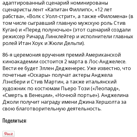
адаптированный сценарий номинированы
сценаристы лент «Капитан Филлипс», «12 лет
рабства», «Волк с Уолл-стрит», а также «Филомена» (в
том числе сыгравший главную мужскую роль Стив
Куган) и «Перед полуночью» (этот сценарий создали
режиссер Ричард Линклейтер и исполнители главных
ролей Итан Хоук и Жюли Дельпи).
86-я церемония вручения премий Американской
киноакадемии состоится 2 марта в Лос-Анджелесе.
Вести ее будет Эллен Дедженерес. Уже известно, что
почетные «Оскары» получат актеры Анджела
Лэнсбери и Стив Мартин, а также итальянский
художник по костюмам Пьеро Този («Леопард»,
«Смерть в Венеции», «Ночной портье»). Анджелина
Джоли получит награду имени Джина Хершолта за
свою благотворительную деятельность.
Поделиться: