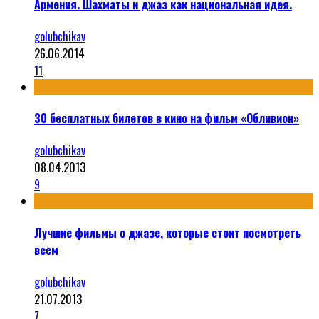
Армения. Шахматы и джаз как национальная идея.
golubchikav
26.06.2014
11
30 бесплатных билетов в кино на фильм «Обливион»
golubchikav
08.04.2013
9
Лучшие фильмы о джазе, которые стоит посмотреть
всем
golubchikav
21.07.2013
7