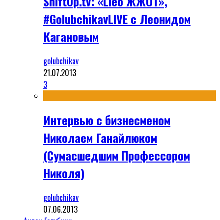
ShiftUp.tv: «Lleo ЖЖОТ»,
#GolubchikavLIVE с Леонидом
Кагановым
golubchikav
21.07.2013
3
Интервью с бизнесменом
Николаем Ганайлюком
(Сумасшедшим Профессором
Николя)
golubchikav
07.06.2013