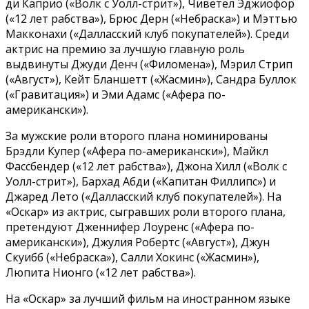
ди Каприо («Волк с Уолл-стрит»), Чиветел Эджиофор
(«12 лет рабства»), Брюс Дерн («Небраска») и Мэттью
Макконахи («Далласский клуб покупателей»). Среди
актрис на премию за лучшую главную роль
выдвинуты Джуди Денч («Филомена»), Мэрил Стрип
(«Август»), Кейт Бланшетт («Жасмин»), Сандра Буллок
(«Гравитация») и Эми Адамс («Афера по-
американски»).
За мужские роли второго плана номинированы
Брэдли Купер («Афера по-американски»), Майкл
Фассбендер («12 лет рабства»), Джона Хилл («Волк с
Уолл-стрит»), Бархад Абди («Капитан Филлипс») и
Джаред Лето («Далласский клуб покупателей»). На
«Оскар» из актрис, сыгравших роли второго плана,
претендуют Дженнифер Лоуренс («Афера по-
американски»), Джулия Робертс («Август»), Джун
Скуибб («Небраска»), Салли Хокинс («Жасмин»),
Люпита Нионго («12 лет рабства»).
На «Оскар» за лучший фильм на иностранном языке