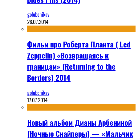
golubchikav
28.07.2014
Фильм про Роберта Планта ( Led
Zeppelin) «Возвращаясь к
границам» (Returning to the
Borders) 2014
golubchikav
17.07.2014
Новый альбом Дианы Арбениной
(Ночные Снайперы) — «Мальчик