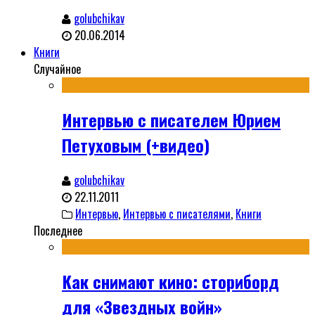
golubchikav
20.06.2014
Книги
Случайное
Интервью с писателем Юрием
Петуховым (+видео)
golubchikav
22.11.2011
Интервью
,
Интервью с писателями
,
Книги
Последнее
Как снимают кино: сториборд
для «Звездных войн»