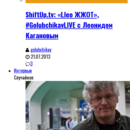
ShiftUp.tv: «Lleo ЖЖОТ»,
#GolubchikavLIVE с Леонидом
Кагановым
golubchikav
21.07.2013
3
Интервью
Случайное