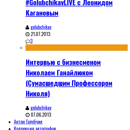
#GolubchikavLIVE с Леонидом
Кагановым
golubchikav
21.07.2013
3
Интервью с бизнесменом
Николаем Ганайлюком
(Сумасшедшим Профессором
Николя)
golubchikav
07.06.2013
Антон Голубчик
Коллекция автографов