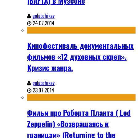
(BAFTA) в Музеоне
golubchikav
24.07.2014
Кинофестиваль документальных
фильмов «12 духовных скреп».
Кризис жанра.
golubchikav
23.07.2014
Фильм про Роберта Планта ( Led
Zeppelin) «Возвращаясь к
границам» (Returning to the