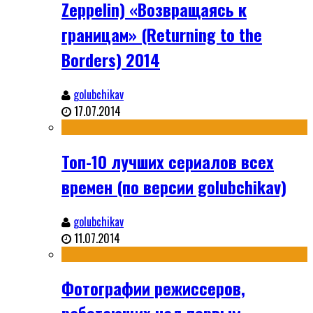
Zeppelin) «Возвращаясь к
границам» (Returning to the
Borders) 2014
golubchikav
17.07.2014
Топ-10 лучших сериалов всех
времен (по версии golubchikav)
golubchikav
11.07.2014
Фотографии режиссеров,