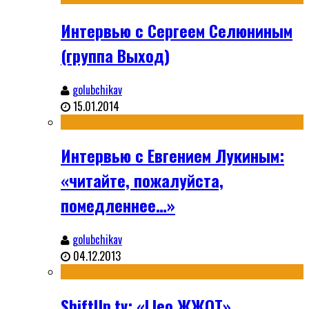
Интервью с Сергеем Селюниным
(группа Выход)
golubchikav
15.01.2014
Интервью с Евгением Лукиным:
«читайте, пожалуйста,
помедленнее…»
golubchikav
04.12.2013
ShiftUp.tv: «Lleo ЖЖОТ»,