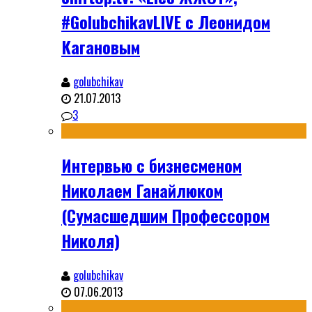
#GolubchikavLIVE с Леонидом
Кагановым
golubchikav
21.07.2013
3
Интервью с бизнесменом
Николаем Ганайлюком
(Сумасшедшим Профессором
Николя)
golubchikav
07.06.2013