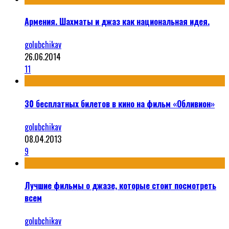
Армения. Шахматы и джаз как национальная идея.
golubchikav
26.06.2014
11
30 бесплатных билетов в кино на фильм «Обливион»
golubchikav
08.04.2013
9
Лучшие фильмы о джазе, которые стоит посмотреть
всем
golubchikav