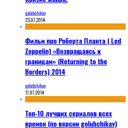
golubchikav
23.07.2014
Фильм про Роберта Планта ( Led
Zeppelin) «Возвращаясь к
границам» (Returning to the
Borders) 2014
golubchikav
17.07.2014
Топ-10 лучших сериалов всех
времен (по версии golubchikav)