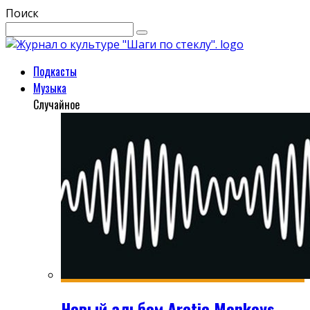
Поиск
Подкасты
Музыка
Случайное
Новый альбом Arctic Monkeys -