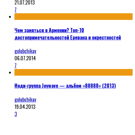
21.07.2013
7
Чем заняться в Армении? Топ-10
достопримечательностей Еревана и окрестностей
golubchikav
06.07.2014
7
Инди-группа Joywave — альбом «88888» (2013)
golubchikav
19.04.2013
3