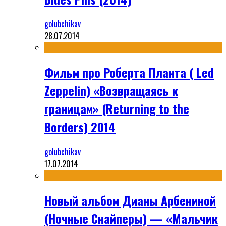
golubchikav
28.07.2014
Фильм про Роберта Планта ( Led
Zeppelin) «Возвращаясь к
границам» (Returning to the
Borders) 2014
golubchikav
17.07.2014
Новый альбом Дианы Арбениной
(Ночные Снайперы) — «Мальчик