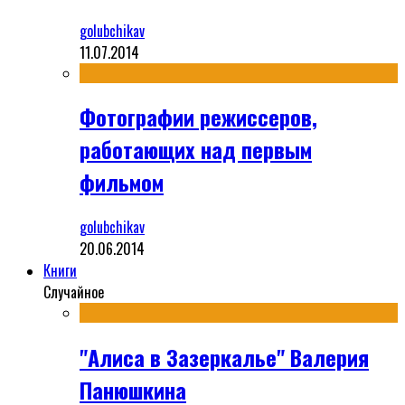
golubchikav
11.07.2014
Фотографии режиссеров,
работающих над первым
фильмом
golubchikav
20.06.2014
Книги
Случайное
"Алиса в Зазеркалье" Валерия
Панюшкина