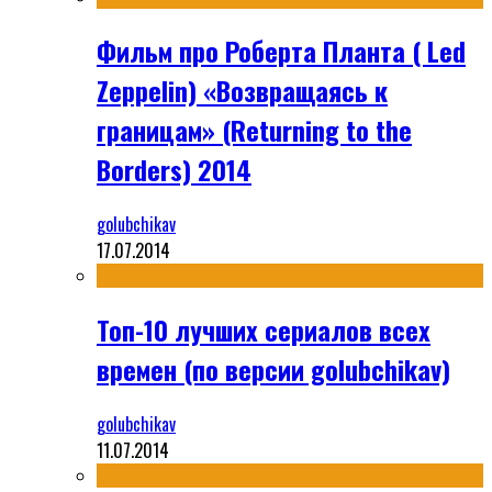
Фильм про Роберта Планта ( Led
Zeppelin) «Возвращаясь к
границам» (Returning to the
Borders) 2014
golubchikav
17.07.2014
Топ-10 лучших сериалов всех
времен (по версии golubchikav)
golubchikav
11.07.2014