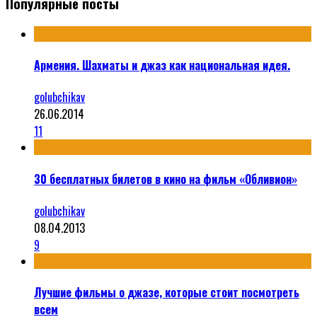
Популярные посты
Армения. Шахматы и джаз как национальная идея.
golubchikav
26.06.2014
11
30 бесплатных билетов в кино на фильм «Обливион»
golubchikav
08.04.2013
9
Лучшие фильмы о джазе, которые стоит посмотреть
всем