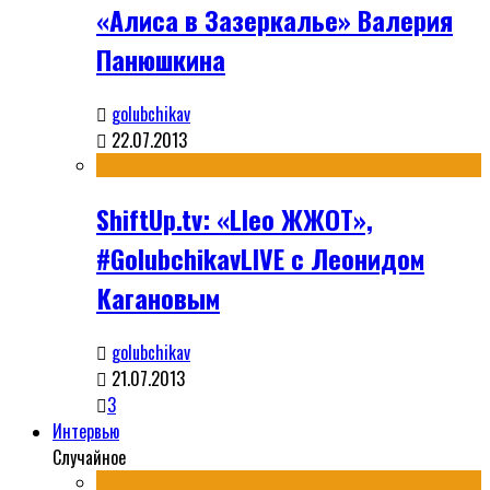
«Алиса в Зазеркалье» Валерия
Панюшкина
golubchikav
22.07.2013
ShiftUp.tv: «Lleo ЖЖОТ»,
#GolubchikavLIVE с Леонидом
Кагановым
golubchikav
21.07.2013
3
Интервью
Случайное