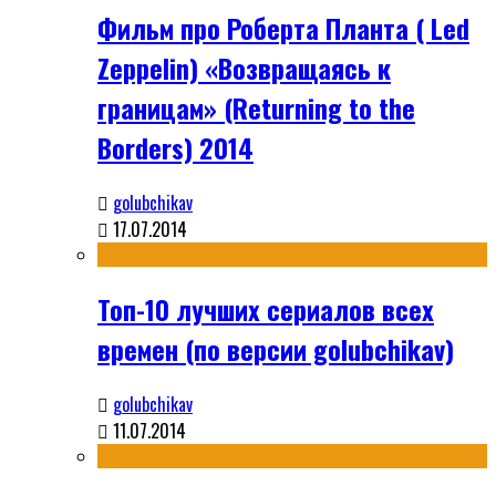
Фильм про Роберта Планта ( Led
Zeppelin) «Возвращаясь к
границам» (Returning to the
Borders) 2014
golubchikav
17.07.2014
Топ-10 лучших сериалов всех
времен (по версии golubchikav)
golubchikav
11.07.2014