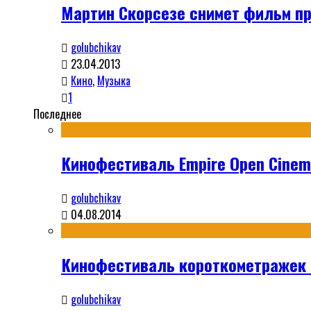
Мартин Скорсезе снимет фильм пр
golubchikav
23.04.2013
Кино
,
Музыка
1
Последнее
Кинофестиваль Empire Open Cinema
golubchikav
04.08.2014
Кинофестиваль короткометражек S
golubchikav