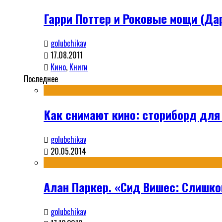
Гарри Поттер и Роковые мощи (Да
golubchikav
17.08.2011
Кино
,
Книги
Последнее
Как снимают кино: сториборд для
golubchikav
20.05.2014
Алан Паркер. «Сид Вишес: Слишко
golubchikav