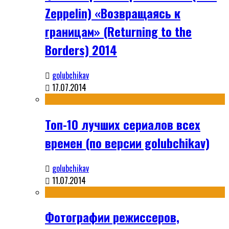
Zeppelin) «Возвращаясь к
границам» (Returning to the
Borders) 2014
golubchikav
17.07.2014
Топ-10 лучших сериалов всех
времен (по версии golubchikav)
golubchikav
11.07.2014
Фотографии режиссеров,