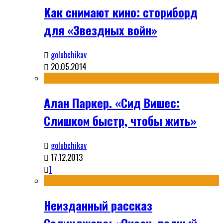
Как снимают кино: сториборд
для «Звездных войн»
golubchikav
20.05.2014
Алан Паркер. «Сид Вишес:
Слишком быстр, чтобы жить»
golubchikav
17.12.2013
1
Неизданный рассказ
Сэлинджера: «Океан, полный