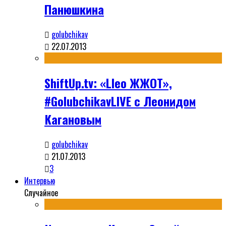
Панюшкина
golubchikav
22.07.2013
ShiftUp.tv: «Lleo ЖЖОТ»,
#GolubchikavLIVE с Леонидом
Кагановым
golubchikav
21.07.2013
3
Интервью
Случайное