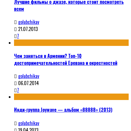
Лучшие фильмы о джазе, которые стоит посмотреть
всем
golubchikav
21.07.2013
7
Чем заняться в Армении? Топ-10
достопримечательностей Еревана и окрестностей
golubchikav
06.07.2014
7
Инди-группа Joywave — альбом «88888» (2013)
golubchikav
19.04.2013