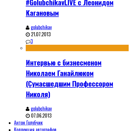
#GolubchikavLIVE с Леонидом
Кагановым
golubchikav
21.07.2013
3
Интервью с бизнесменом
Николаем Ганайлюком
(Сумасшедшим Профессором
Николя)
golubchikav
07.06.2013
Антон Голубчик
Коллекция автографов