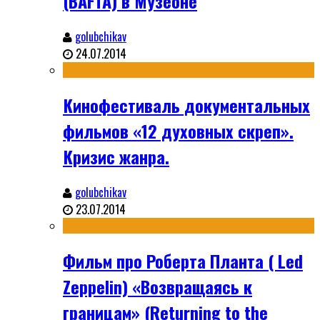
(BAFTA) в Музеоне
golubchikav
24.07.2014
Кинофестиваль документальных
фильмов «12 духовных скреп».
Кризис жанра.
golubchikav
23.07.2014
Фильм про Роберта Планта ( Led
Zeppelin) «Возвращаясь к
границам» (Returning to the