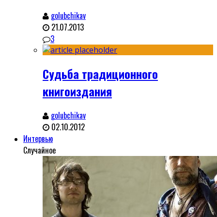
golubchikav
21.07.2013
3
Судьба традиционного
книгоиздания
golubchikav
02.10.2012
Интервью
Случайное