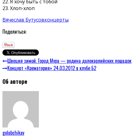
22. Я хочу быть с тобой
23. Хлоп-хлоп
Вячеслав Бутусов
концерты
Поделиться:
Швеция зимой. Город Мура — родина далекарлийских лошадок
Концерт «Крематория» 24.03.2012 в клубе Б2
Об авторе
golubchikav