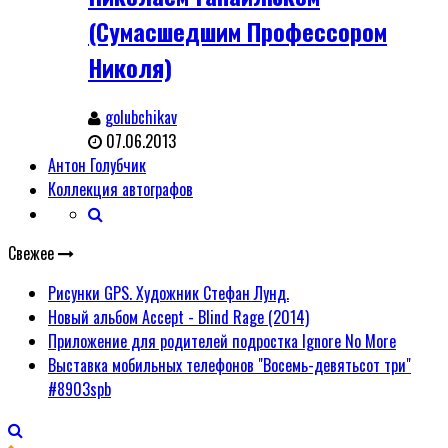
(Сумасшедшим Профессором
Николя)
golubchikav
07.06.2013
Антон Голубчик
Коллекция автографов
Свежее
Рисунки GPS. Художник Стефан Лунд.
Новый альбом Accept - Blind Rage (2014)
Приложение для родителей подростка Ignore No More
Выставка мобильных телефонов "Восемь-девятьсот три"
#8903spb