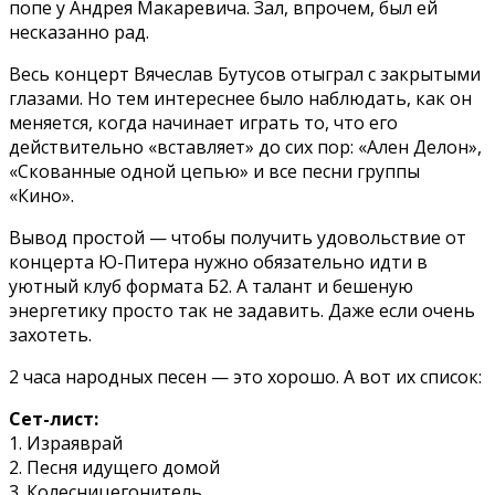
попе у Андрея Макаревича. Зал, впрочем, был ей
несказанно рад.
Весь концерт Вячеслав Бутусов отыграл с закрытыми
глазами. Но тем интереснее было наблюдать, как он
меняется, когда начинает играть то, что его
действительно «вставляет» до сих пор: «Ален Делон»,
«Скованные одной цепью» и все песни группы
«Кино».
Вывод простой — чтобы получить удовольствие от
концерта Ю-Питера нужно обязательно идти в
уютный клуб формата Б2. А талант и бешеную
энергетику просто так не задавить. Даже если очень
захотеть.
2 часа народных песен — это хорошо. А вот их список:
Сет-лист:
1. Израяврай
2. Песня идущего домой
3. Колесницегонитель