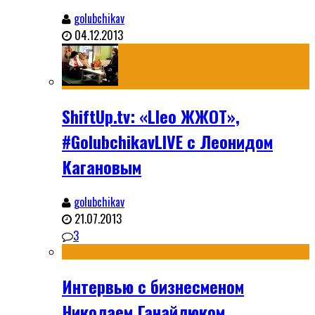
golubchikav
04.12.2013
ShiftUp.tv: «Lleo ЖЖОТ»,
#GolubchikavLIVE с Леонидом
Кагановым
golubchikav
21.07.2013
3
Интервью с бизнесменом
Николаем Ганайлюком