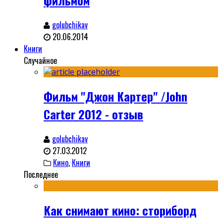
фильмом
golubchikav
20.06.2014
Книги
Случайное
Фильм "Джон Картер" /John
Carter 2012 - отзыв
golubchikav
27.03.2012
Кино
,
Книги
Последнее
Как снимают кино: сториборд