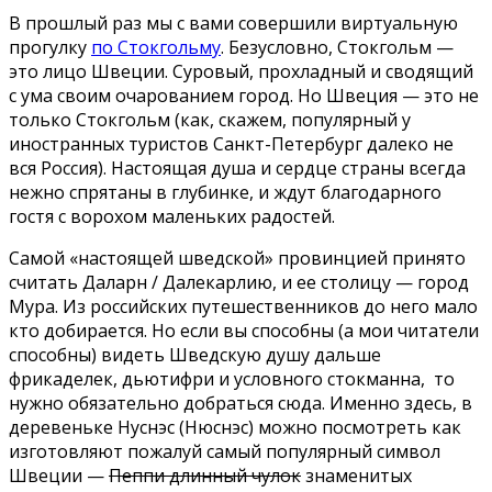
В прошлый раз мы с вами совершили виртуальную
прогулку
по Стокгольму
. Безусловно, Стокгольм —
это лицо Швеции. Суровый, прохладный и сводящий
с ума своим очарованием город. Но Швеция — это не
только Стокгольм (как, скажем, популярный у
иностранных туристов Санкт-Петербург далеко не
вся Россия). Настоящая душа и сердце страны всегда
нежно спрятаны в глубинке, и ждут благодарного
гостя с ворохом маленьких радостей.
Самой «настоящей шведской» провинцией принято
считать Даларн / Далекарлию, и ее столицу — город
Мура. Из российских путешественников до него мало
кто добирается. Но если вы способны (а мои читатели
способны) видеть Шведскую душу дальше
фрикаделек, дьютифри и условного стокманна, то
нужно обязательно добраться сюда. Именно здесь, в
деревеньке Нуснэс (Нюснэс) можно посмотреть как
изготовляют пожалуй самый популярный символ
Швеции —
Пеппи длинный чулок
знаменитых