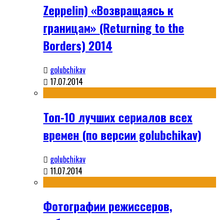
Zeppelin) «Возвращаясь к
границам» (Returning to the
Borders) 2014
golubchikav
17.07.2014
Топ-10 лучших сериалов всех
времен (по версии golubchikav)
golubchikav
11.07.2014
Фотографии режиссеров,