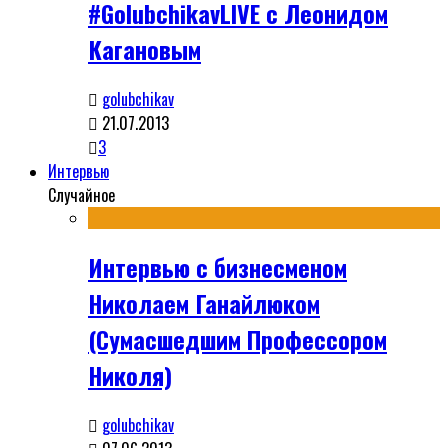
#GolubchikavLIVE с Леонидом
Кагановым
golubchikav
21.07.2013
3
Интервью
Случайное
Интервью с бизнесменом
Николаем Ганайлюком
(Сумасшедшим Профессором
Николя)
golubchikav