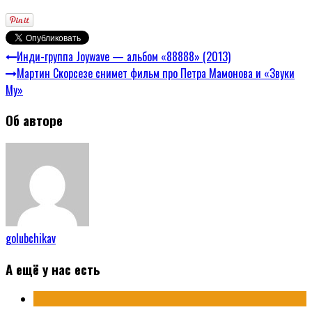
Инди-группа Joywave — альбом «88888» (2013)
Мартин Скорсезе снимет фильм про Петра Мамонова и «Звуки
Му»
Об авторе
golubchikav
А ещё у нас есть