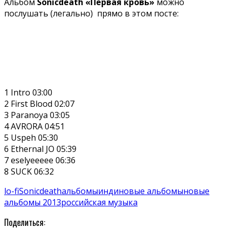
Альбом
Sonicdeath
«Первая кровь»
можно
послушать (легально) прямо в этом посте:
1 Intro 03:00
2 First Blood 02:07
3 Paranoya 03:05
4 AVRORA 04:51
5 Uspeh 05:30
6 Ethernal JO 05:39
7 eselyeeeee 06:36
8 SUCK 06:32
lo-fi
Sonicdeath
альбомы
инди
новые альбомы
новые
альбомы 2013
российская музыка
Поделиться: