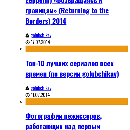
границам» (Returning to the
Borders) 2014
golubchikav
17.07.2014
Топ-10 лучших сериалов всех
времен (по версии golubchikav)
golubchikav
11.07.2014
Фотографии режиссеров,
работающих над первым