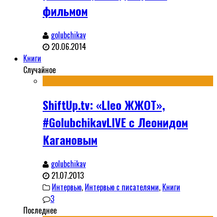
фильмом
golubchikav
20.06.2014
Книги
Случайное
ShiftUp.tv: «Lleo ЖЖОТ»,
#GolubchikavLIVE с Леонидом
Кагановым
golubchikav
21.07.2013
Интервью
,
Интервью с писателями
,
Книги
3
Последнее