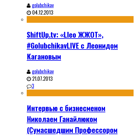
golubchikav
04.12.2013
ShiftUp.tv: «Lleo ЖЖОТ»,
#GolubchikavLIVE с Леонидом
Кагановым
golubchikav
21.07.2013
3
Интервью с бизнесменом
Николаем Ганайлюком
(Сумасшедшим Профессором