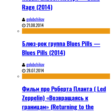
Rage (2014)
golubchikav
21.08.2014
Блюз-рок группа Blues Pills —
Blues Pills (2014)
golubchikav
28.07.2014
Фильм про Роберта Планта ( Led
Zeppelin) «Возвращаясь к
границам» (Returning to the