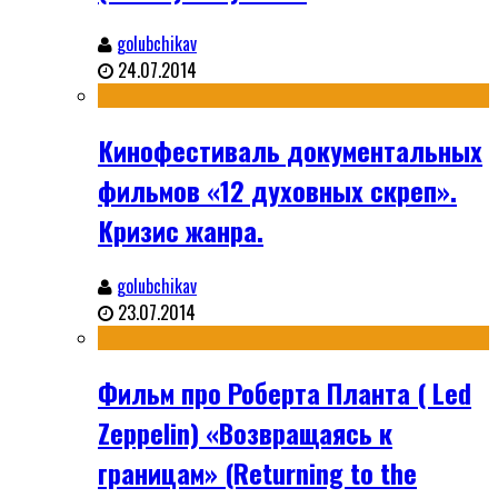
golubchikav
24.07.2014
Кинофестиваль документальных
фильмов «12 духовных скреп».
Кризис жанра.
golubchikav
23.07.2014
Фильм про Роберта Планта ( Led
Zeppelin) «Возвращаясь к
границам» (Returning to the