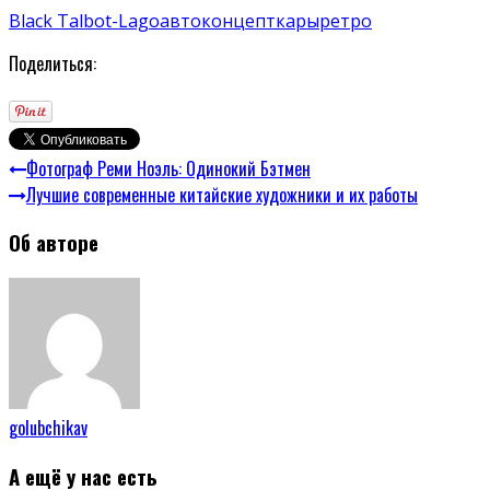
Black Talbot-Lago
авто
концепткары
ретро
Поделиться:
Фотограф Реми Ноэль: Одинокий Бэтмен
Лучшие современные китайские художники и их работы
Об авторе
golubchikav
А ещё у нас есть