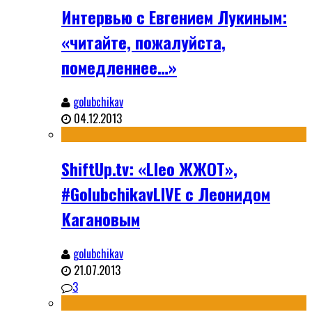
Интервью с Евгением Лукиным:
«читайте, пожалуйста,
помедленнее…»
golubchikav
04.12.2013
ShiftUp.tv: «Lleo ЖЖОТ»,
#GolubchikavLIVE с Леонидом
Кагановым
golubchikav
21.07.2013
3