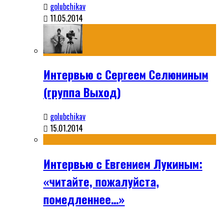
golubchikav
11.05.2014
Интервью с Сергеем Селюниным
(группа Выход)
golubchikav
15.01.2014
Интервью с Евгением Лукиным:
«читайте, пожалуйста,
помедленнее…»