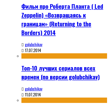
Фильм про Роберта Планта ( Led
Zeppelin) «Возвращаясь к
границам» (Returning to the
Borders) 2014
golubchikav
17.07.2014
Топ-10 лучших сериалов всех
времен (по версии golubchikav)
golubchikav
11.07.2014