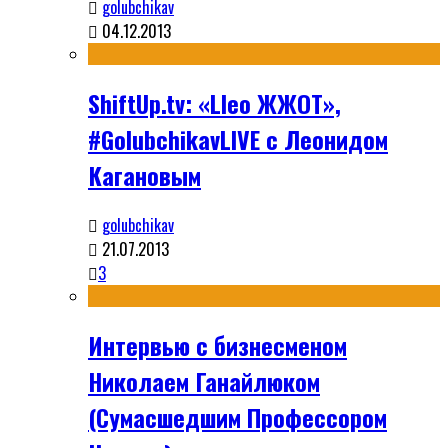
golubchikav
04.12.2013
ShiftUp.tv: «Lleo ЖЖОТ»,
#GolubchikavLIVE с Леонидом
Кагановым
golubchikav
21.07.2013
3
Интервью с бизнесменом
Николаем Ганайлюком
(Сумасшедшим Профессором