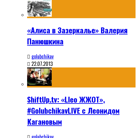
«Алиса в Зазеркалье» Валерия
Панюшкина
golubchikav
22.07.2013
ShiftUp.tv: «Lleo ЖЖОТ»,
#GolubchikavLIVE с Леонидом
Кагановым
golubchikav