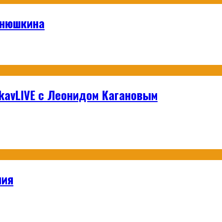
анюшкина
hikavLIVE с Леонидом Кагановым
ния