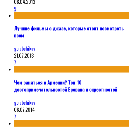
08.04.2013
9
Лучшие фильмы о джазе, которые стоит посмотреть
всем
golubchikav
21.07.2013
7
Чем заняться в Армении? Топ-10
достопримечательностей Еревана и окрестностей
golubchikav
06.07.2014
7