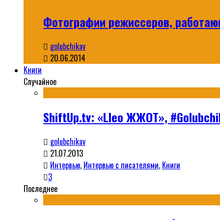
Фотографии режиссеров, работа
golubchikav
20.06.2014
Книги
Случайное
ShiftUp.tv: «Lleo ЖЖОТ», #Golubc
golubchikav
21.07.2013
Интервью
,
Интервью с писателями
,
Книги
3
Последнее