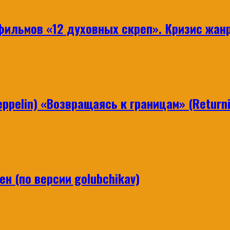
ильмов «12 духовных скреп». Кризис жанр
ppelin) «Возвращаясь к границам» (Returni
н (по версии golubchikav)