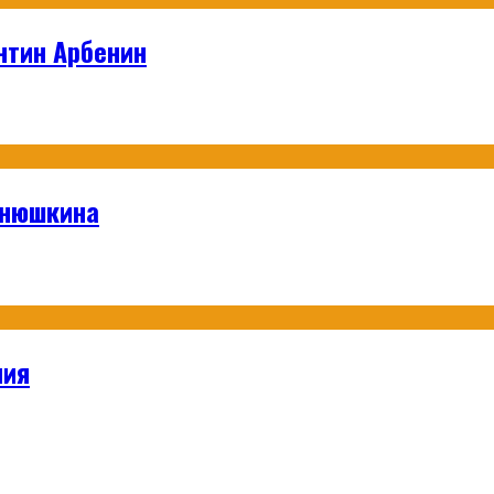
нтин Арбенин
анюшкина
ния