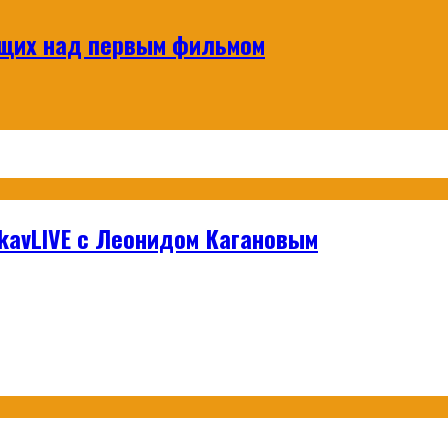
ющих над первым фильмом
hikavLIVE с Леонидом Кагановым