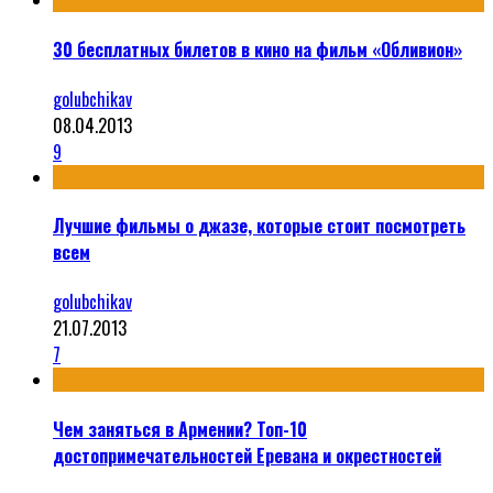
30 бесплатных билетов в кино на фильм «Обливион»
golubchikav
08.04.2013
9
Лучшие фильмы о джазе, которые стоит посмотреть
всем
golubchikav
21.07.2013
7
Чем заняться в Армении? Топ-10
достопримечательностей Еревана и окрестностей