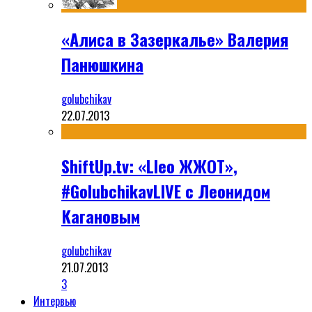
«Алиса в Зазеркалье» Валерия
Панюшкина
golubchikav
22.07.2013
ShiftUp.tv: «Lleo ЖЖОТ»,
#GolubchikavLIVE с Леонидом
Кагановым
golubchikav
21.07.2013
3
Интервью