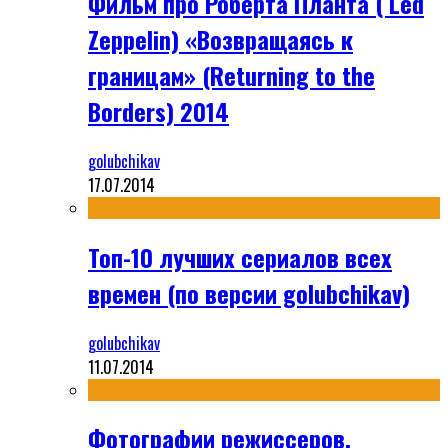
Фильм про Роберта Планта ( Led
Zeppelin) «Возвращаясь к
границам» (Returning to the
Borders) 2014
golubchikav
17.07.2014
Топ-10 лучших сериалов всех
времен (по версии golubchikav)
golubchikav
11.07.2014
Фотографии режиссеров,