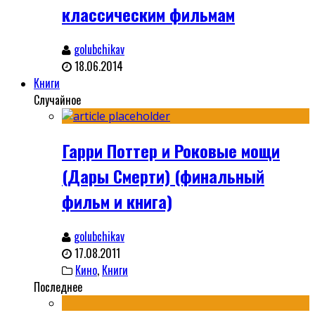
классическим фильмам
golubchikav
18.06.2014
Книги
Случайное
Гарри Поттер и Роковые мощи
(Дары Смерти) (финальный
фильм и книга)
golubchikav
17.08.2011
Кино
,
Книги
Последнее