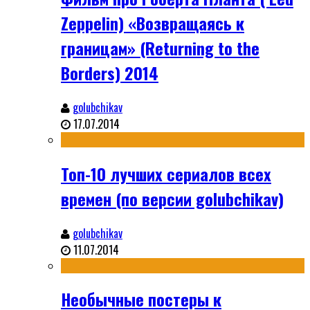
Zeppelin) «Возвращаясь к
границам» (Returning to the
Borders) 2014
golubchikav
17.07.2014
Топ-10 лучших сериалов всех
времен (по версии golubchikav)
golubchikav
11.07.2014
Необычные постеры к