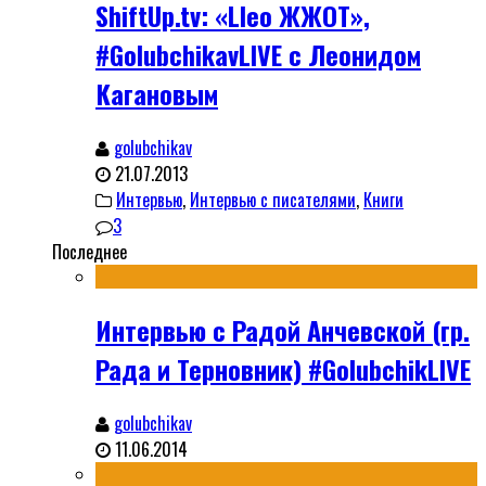
ShiftUp.tv: «Lleo ЖЖОТ»,
#GolubchikavLIVE с Леонидом
Кагановым
golubchikav
21.07.2013
Интервью
,
Интервью с писателями
,
Книги
3
Последнее
Интервью с Радой Анчевской (гр.
Рада и Терновник) #GolubchikLIVE
golubchikav
11.06.2014