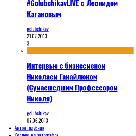
#GolubchikavLIVE с Леонидом
Кагановым
golubchikav
21.07.2013
3
Интервью с бизнесменом
Николаем Ганайлюком
(Сумасшедшим Профессором
Николя)
golubchikav
07.06.2013
Антон Голубчик
Коллекция автографов