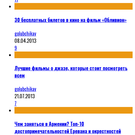
30 бесплатных билетов в кино на фильм «Обливион»
golubchikav
08.04.2013
9
Лучшие фильмы о джазе, которые стоит посмотреть
всем
golubchikav
21.07.2013
7
Чем заняться в Армении? Топ-10
достопримечательностей Еревана и окрестностей