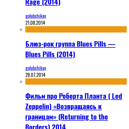
Rage (2014)
golubchikav
21.08.2014
Блюз-рок группа Blues Pills —
Blues Pills (2014)
golubchikav
28.07.2014
Фильм про Роберта Планта ( Led
Zeppelin) «Возвращаясь к
границам» (Returning to the
Borders) 2014