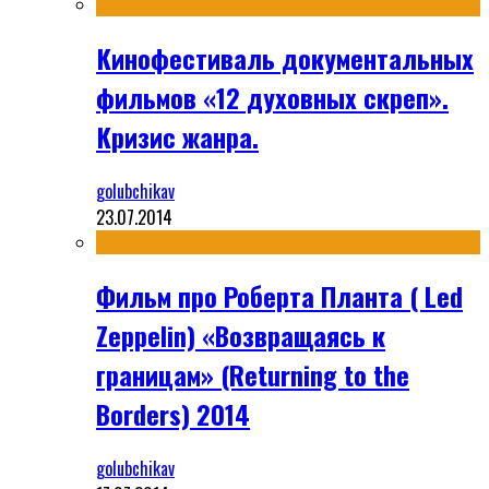
Кинофестиваль документальных
фильмов «12 духовных скреп».
Кризис жанра.
golubchikav
23.07.2014
Фильм про Роберта Планта ( Led
Zeppelin) «Возвращаясь к
границам» (Returning to the
Borders) 2014
golubchikav