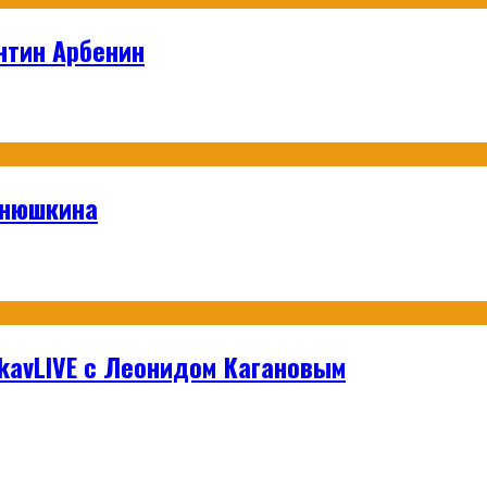
нтин Арбенин
анюшкина
hikavLIVE с Леонидом Кагановым