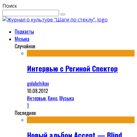
Поиск
Подкасты
Музыка
Случайное
Интервью с Региной Спектор
golubchikav
10.08.2012
Интервью
,
Кино
,
Музыка
1
Последнее
Новый альбом Accept — Blind