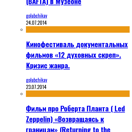
(BAFTA) в Музеоне
golubchikav
24.07.2014
Кинофестиваль документальных
фильмов «12 духовных скреп».
Кризис жанра.
golubchikav
23.07.2014
Фильм про Роберта Планта ( Led
Zeppelin) «Возвращаясь к
границам» (Returning to the