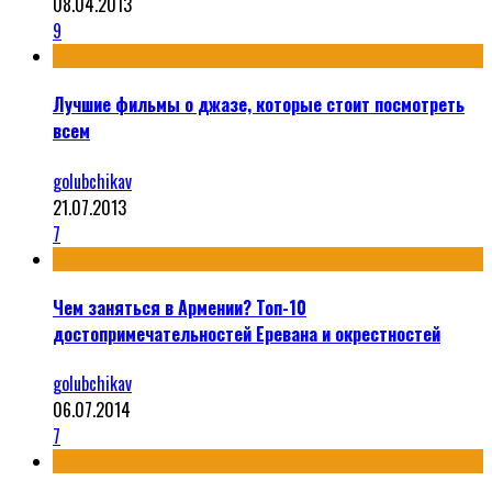
08.04.2013
9
Лучшие фильмы о джазе, которые стоит посмотреть
всем
golubchikav
21.07.2013
7
Чем заняться в Армении? Топ-10
достопримечательностей Еревана и окрестностей
golubchikav
06.07.2014
7