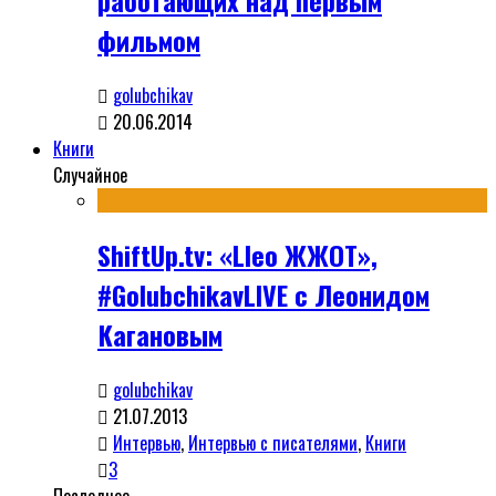
работающих над первым
фильмом
golubchikav
20.06.2014
Книги
Случайное
ShiftUp.tv: «Lleo ЖЖОТ»,
#GolubchikavLIVE с Леонидом
Кагановым
golubchikav
21.07.2013
Интервью
,
Интервью с писателями
,
Книги
3