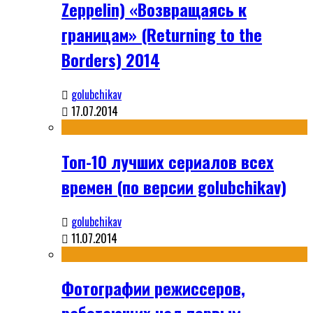
Zeppelin) «Возвращаясь к
границам» (Returning to the
Borders) 2014
golubchikav
17.07.2014
Топ-10 лучших сериалов всех
времен (по версии golubchikav)
golubchikav
11.07.2014
Фотографии режиссеров,