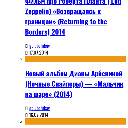
Фильм про Роберта Планта ( Led
Zeppelin) «Возвращаясь к
границам» (Returning to the
Borders) 2014
golubchikav
17.07.2014
Новый альбом Дианы Арбениной
(Ночные Снайперы) — «Мальчик
на шаре» (2014)
golubchikav
16.07.2014