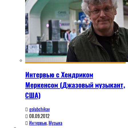
Интервью с Хендриком
Меркенсом (Джазовый музыкант,
США)
golubchikav
08.09.2012
Интервью
,
Музыка