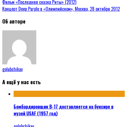
Фильм «Последняя сказка Риты» (2012)
Концерт Deep Purple в «Олимпийском», Москва, 28 октября 2012
Об авторе
golubchikav
А ещё у нас есть
Бомбардировщик B-17 доставляется на буксире в
музей USAF (1957 год)
golubchikav