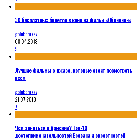
30 бесплатных билетов в кино на фильм «Обливион»
golubchikav
08.04.2013
9
Лучшие фильмы о джазе, которые стоит посмотреть
всем
golubchikav
21.07.2013
7
Чем заняться в Армении? Топ-10
достопримечательностей Еревана и окрестностей