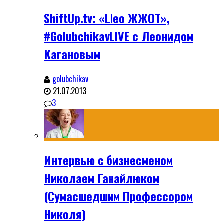
ShiftUp.tv: «Lleo ЖЖОТ»,
#GolubchikavLIVE с Леонидом
Кагановым
golubchikav
21.07.2013
3
Интервью с бизнесменом
Николаем Ганайлюком
(Сумасшедшим Профессором
Николя)