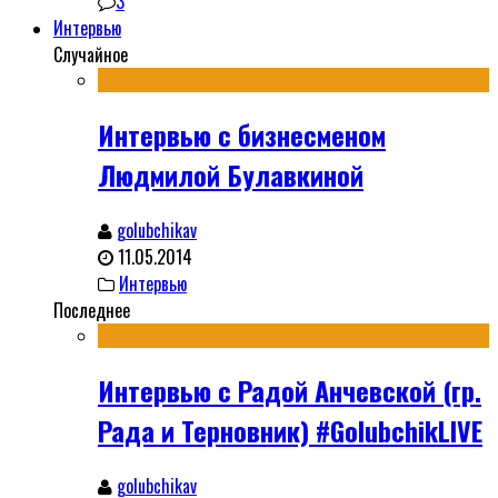
3
Интервью
Случайное
Интервью с бизнесменом
Людмилой Булавкиной
golubchikav
11.05.2014
Интервью
Последнее
Интервью с Радой Анчевской (гр.
Рада и Терновник) #GolubchikLIVE
golubchikav