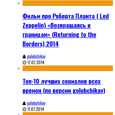
Фильм про Роберта Планта ( Led
Zeppelin) «Возвращаясь к
границам» (Returning to the
Borders) 2014
golubchikav
17.07.2014
Топ-10 лучших сериалов всех
времен (по версии golubchikav)
golubchikav
11.07.2014