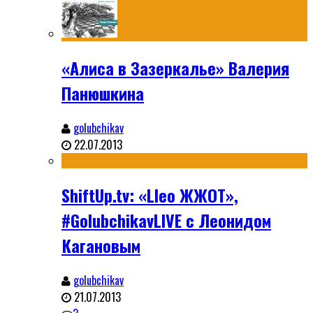
«Алиса в Зазеркалье» Валерия
Панюшкина
golubchikav
22.07.2013
ShiftUp.tv: «Lleo ЖЖОТ»,
#GolubchikavLIVE с Леонидом
Кагановым
golubchikav
21.07.2013