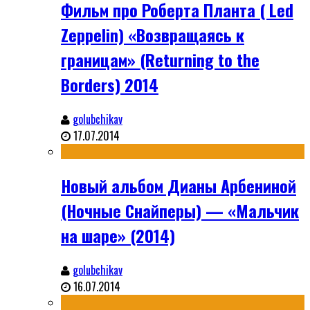
Фильм про Роберта Планта ( Led
Zeppelin) «Возвращаясь к
границам» (Returning to the
Borders) 2014
golubchikav
17.07.2014
Новый альбом Дианы Арбениной
(Ночные Снайперы) — «Мальчик
на шаре» (2014)
golubchikav
16.07.2014