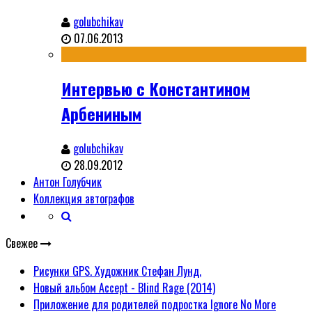
golubchikav
07.06.2013
Интервью с Константином
Арбениным
golubchikav
28.09.2012
Антон Голубчик
Коллекция автографов
Свежее
Рисунки GPS. Художник Стефан Лунд.
Новый альбом Accept - Blind Rage (2014)
Приложение для родителей подростка Ignore No More