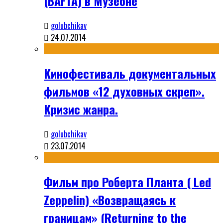
(BAFTA) в Музеоне
golubchikav
24.07.2014
Кинофестиваль документальных
фильмов «12 духовных скреп».
Кризис жанра.
golubchikav
23.07.2014
Фильм про Роберта Планта ( Led
Zeppelin) «Возвращаясь к
границам» (Returning to the