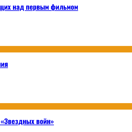
ющих над первым фильмом
ния
 «Звездных войн»