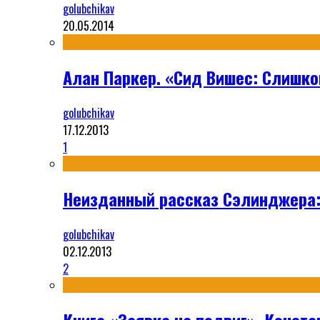
golubchikav
20.05.2014
Алан Паркер. «Сид Вишес: Слишко
golubchikav
17.12.2013
1
Неизданный рассказ Сэлинджера:
golubchikav
02.12.2013
2
Книга «Заявка на подвиг», Конста