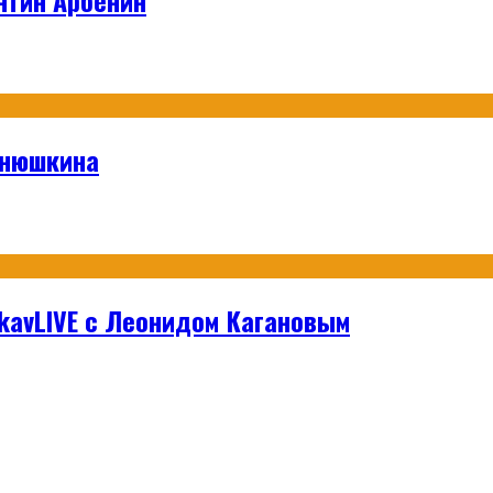
анюшкина
hikavLIVE с Леонидом Кагановым