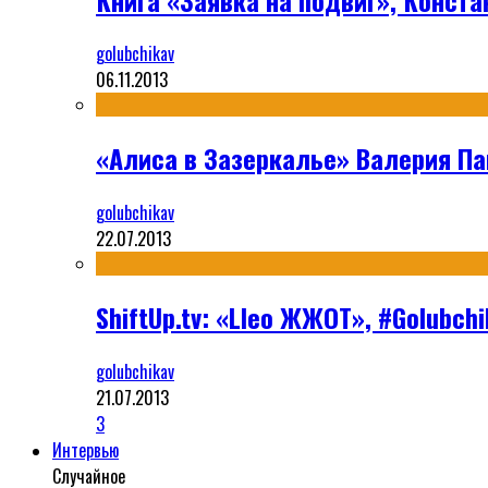
golubchikav
06.11.2013
«Алиса в Зазеркалье» Валерия П
golubchikav
22.07.2013
ShiftUp.tv: «Lleo ЖЖОТ», #Golubc
golubchikav
21.07.2013
3
Интервью
Случайное