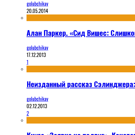
golubchikav
20.05.2014
Алан Паркер. «Сид Вишес: Слишко
golubchikav
17.12.2013
1
Неизданный рассказ Сэлинджера:
golubchikav
02.12.2013
2
Книга «Заявка на подвиг», Конста