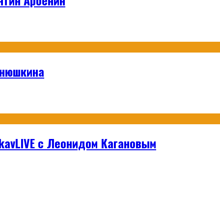
анюшкина
hikavLIVE с Леонидом Кагановым