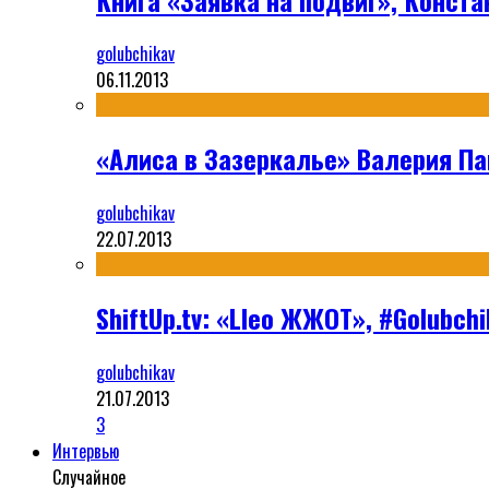
golubchikav
06.11.2013
«Алиса в Зазеркалье» Валерия П
golubchikav
22.07.2013
ShiftUp.tv: «Lleo ЖЖОТ», #Golubc
golubchikav
21.07.2013
3
Интервью
Случайное