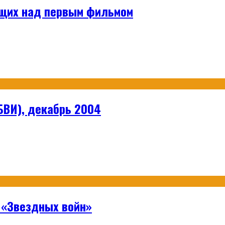
ющих над первым фильмом
БВИ), декабрь 2004
 «Звездных войн»