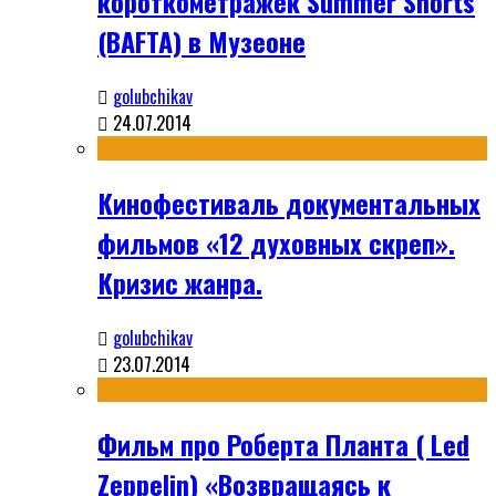
короткометражек Summer Shorts
(BAFTA) в Музеоне
golubchikav
24.07.2014
Кинофестиваль документальных
фильмов «12 духовных скреп».
Кризис жанра.
golubchikav
23.07.2014
Фильм про Роберта Планта ( Led
Zeppelin) «Возвращаясь к