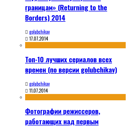
границам» (Returning to the
Borders) 2014
golubchikav
17.07.2014
Топ-10 лучших сериалов всех
времен (по версии golubchikav)
golubchikav
11.07.2014
Фотографии режиссеров,
работающих над первым