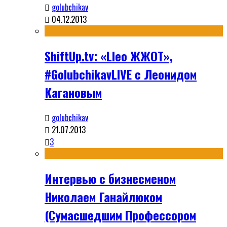
golubchikav
04.12.2013
ShiftUp.tv: «Lleo ЖЖОТ»,
#GolubchikavLIVE с Леонидом
Кагановым
golubchikav
21.07.2013
3
Интервью с бизнесменом
Николаем Ганайлюком
(Сумасшедшим Профессором