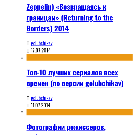
Zeppelin) «Возвращаясь к
границам» (Returning to the
Borders) 2014
golubchikav
17.07.2014
Топ-10 лучших сериалов всех
времен (по версии golubchikav)
golubchikav
11.07.2014
Фотографии режиссеров,