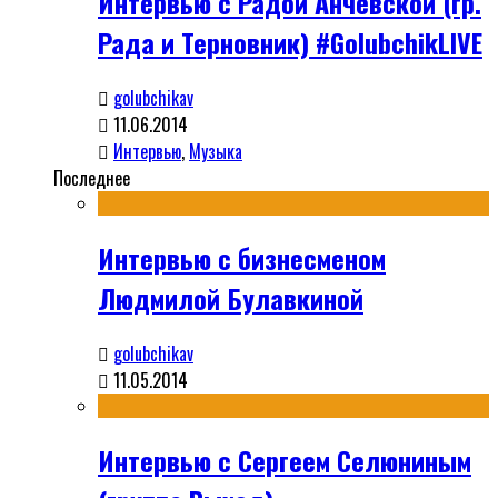
Интервью с Радой Анчевской (гр.
Рада и Терновник) #GolubchikLIVE
golubchikav
11.06.2014
Интервью
,
Музыка
Последнее
Интервью с бизнесменом
Людмилой Булавкиной
golubchikav
11.05.2014
Интервью с Сергеем Селюниным